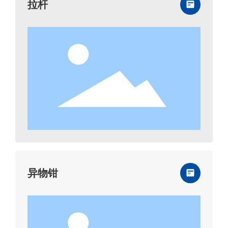
拉杆
异物钳